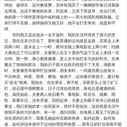
球拍、做球衣，还付教练费，另外给我买了一辆脚踏车每日清晨骑
去球场。这还不够他的欢喜，到后来，父亲下班提早，也去打球。
他的第一个球伴是球场中临时碰上的——而今的国民楷模孙越。父
亲打球不丢脸，抽球抽得又稳又好，他不会打竞争的，他是和平
球。
等到我又远走他乡一去不返时，我的生活环境有了很大的变
迁，我住北非沙滨去了。那时最普通的运动就是走路，买菜走上来
回两小时，提水走上一小时，夜间去镇上看电影走上两小时，结婚
大典也忘了可以借车，夫妻两人在五十度的气温下又走上来回一百
分钟。那一阵，身心都算健康，是人生中灿烂非凡的好时光。后来
搬去了加纳利群岛，我的日子跟大自然仍然脱不了关系，渔船来
时，夫妻俩苦等着帮忙拉渔网，朋友来时，一同露营爬山拾柴火，
平日种花、种菜、剪草、擦地、修房子，运动量仍算很大。夏日每
天“必去”海滩。我泡水、先生潜水，再不然，深夜里头上顶了矿工
灯，岩石缝中摸螃蟹去，日子过得自然而然，肤色总是健康的棕
色。虽然如此，夫妻两人依旧看书、看电影、听音乐、跳舞、唱
歌，双重生活，没有矛盾。回想起来，夫妻之间最不肯关心的就是
事业，我们安稳的拿一份死薪水，绝对不想创业，这自然是生活中
烦恼不多的大好条件。有一年，偶尔回国，在电视上看见了纪政运
动生涯的纪录片，我看见她如何在跑前热身，如何起跑，如何加
速，如何诉说本身对于运动的理想和热爱……我专注的盯住画面不能