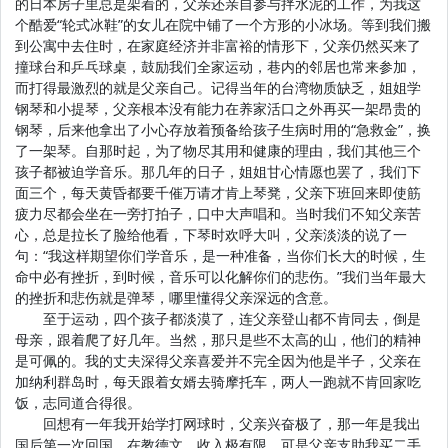
的日本房子里总是架着的，父亲还亲自参与拌水泥的工作，为我这
个酷爱“轮式冰鞋”的女儿在院中铺了一个方形的小冰场。等到我们搬
到公寓中去住时，在家庭经济并非富裕的情形下，父亲仍然买来了
撞球台和乒乓球桌，鼓励我们全家运动，巷内的邻居也常来参加，
而打得最激烈的就是父亲自己。记得当年的台湾物质缺乏，姐姐学
钢琴和小提琴，父亲根本没有能力在养家活口之外再买一架昂贵的
钢琴，后来他拿出了小心存放着预备给孩子生病时用的“急救金”，换
了一架琴。自那时起，为了物尽其用和健康的理由，我们其他三个
孩子都被迫学音乐。那几年的日子，姐姐甘心情愿也罢了，我们下
面三个，每天黄昏都要千催万请才肯上琴凳，父亲下班回来即使筋
疲力尽都会坐在一旁打拍子，口中大声唱和。当时我们不知父亲苦
心，总是拉长了脸给他看，下琴时欢呼大叫，父亲淡淡的说了一
句：“我这样期望你们学音乐，是一种准备，当你们长大的时候，生
命中必有挫折，到时候，音乐可以化解你们的悲伤。”我们当年最大
的挫折和悲伤就是弹琴，哪里懂得父亲深远的含意。
至于运动，四个孩子都淡漠了，连父亲登山都不肯同去，倒是
母亲，跟着爬了好几年。当然，那只是些不太高的山，他们的精神
是可佩的。我的丈夫深得父亲喜爱并不完全因为他是半子，父亲在
加纳利群岛时，每天跟着女婿去骑摩托车，两人一跑就不肯回家吃
饭，志同道合得很。
回想有一年我开始学打网球时，父亲兴奋极了，那一年是我出
国后第一次回国，在教德文，收入极有限，可是父亲支助我买二手