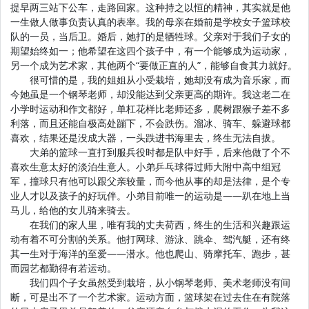
提早两三站下公车，走路回家。这种持之以恒的精神，其实就是他
一生做人做事负责认真的表率。我的母亲在婚前是学校女子篮球校
队的一员，当后卫。婚后，她打的是牺牲球。父亲对于我们子女的
期望始终如一；他希望在这四个孩子中，有一个能够成为运动家，
另一个成为艺术家，其他两个“要做正直的人”，能够自食其力就好。
很可惜的是，我的姐姐从小受栽培，她却没有成为音乐家，而
今她虽是一个钢琴老师，却没能达到父亲更高的期许。我这老二在
小学时运动和作文都好，单杠花样比老师还多，爬树跟猴子差不多
利落，而且还能自极高处蹦下，不会跌伤。溜冰、骑车、躲避球都
喜欢，结果还是没成大器，一头跌进书海里去，终生无法自拔。
大弟的篮球一直打到服兵役时都是队中好手，后来他做了个不
喜欢生意太好的淡泊生意人。小弟乒乓球得过师大附中高中组冠
军，撞球只有他可以跟父亲较量，而今他从事的却是法律，是个专
业人才以及孩子的好玩伴。小弟目前唯一的运动是——趴在地上当
马儿，给他的女儿骑来骑去。
在我们的家人里，唯有我的丈夫荷西，终生的生活和兴趣跟运
动有着不可分割的关系。他打网球、游泳、跳伞、驾汽艇，还有终
其一生对于海洋的至爱——潜水。他也爬山、骑摩托车、跑步，甚
而园艺都勤得有若运动。
我们四个子女虽然受到栽培，从小钢琴老师、美术老师没有间
断，可是出不了一个艺术家。运动方面，篮球架在过去住在有院落