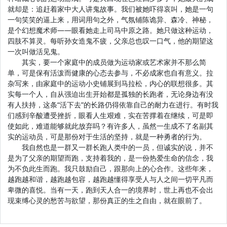
就却是：追赶着家中大人讲鬼故事。我们被她吓得哀叫，她是一句
一句笑笑的逼上来，用词用句之外，气氛铺陈诡异、森冷、神秘，
是个幻想魔术师——眼看她走上司马中原之路。她只做这种运动，
四肢不算灵。每听孙女造鬼不疲，父亲总也叹一口气，他的期望这
一次叫做活见鬼。
其实，要一个家庭中的成员做为运动家或艺术家并不那么简
单，可是保有活泼而健康的心态去参与，不必成家也自有意义。拉
杂写来，由家庭中的运动小史铺展到马拉松，内心的联想很多。其
实每一个人，自从强迫出生开始都是孤独的长跑者，无论身边有没
有人扶持，这条“活下去”的长路仍得依靠自己的耐力在进行。有时我
们感到辛酸遭受挫折，眼看人生艰难，实在苦撑着在继续，可是即
使如此，难道能够就此放弃吗？有许多人，虽然一生成不了名副其
实的运动员，可是那份对于生活的坚持，就是一种勇者的行为。
我自然也是一群又一群长跑人类中的一员，但诚实的说，并不
是为了父亲的期望而跑，支持着我的，是一份热爱生命的信念，我
为不负此生而跑。我只鼓励自己，跟那向上的心合作。这些年来，
越跑越和谐，越跑越包容，越跑越懂得享受人与人之间一切平凡而
卑微的喜悦。当有一天，跑到天人合一的境界时，世上再也不会出
现束缚心灵的愁苦与欲望，那份真正的生之自由，就在眼前了。