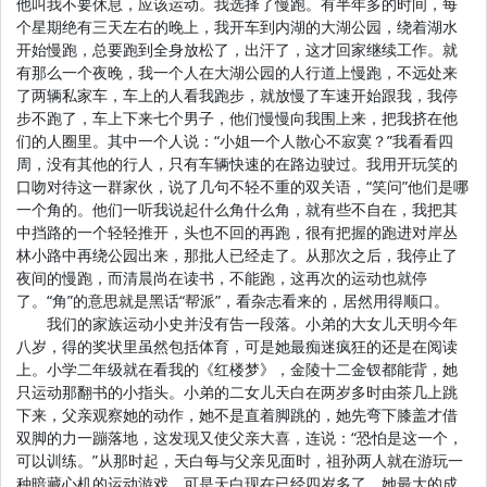
他叫我不要休息，应该运动。我选择了慢跑。有半年多的时间，每
个星期绝有三天左右的晚上，我开车到内湖的大湖公园，绕着湖水
开始慢跑，总要跑到全身放松了，出汗了，这才回家继续工作。就
有那么一个夜晚，我一个人在大湖公园的人行道上慢跑，不远处来
了两辆私家车，车上的人看我跑步，就放慢了车速开始跟我，我停
步不跑了，车上下来七个男子，他们慢慢向我围上来，把我挤在他
们的人圈里。其中一个人说：“小姐一个人散心不寂寞？”我看看四
周，没有其他的行人，只有车辆快速的在路边驶过。我用开玩笑的
口吻对待这一群家伙，说了几句不轻不重的双关语，“笑问”他们是哪
一个角的。他们一听我说起什么角什么角，就有些不自在，我把其
中挡路的一个轻轻推开，头也不回的再跑，很有把握的跑进对岸丛
林小路中再绕公园出来，那批人已经走了。从那次之后，我停止了
夜间的慢跑，而清晨尚在读书，不能跑，这再次的运动也就停
了。“角”的意思就是黑话“帮派”，看杂志看来的，居然用得顺口。
我们的家族运动小史并没有告一段落。小弟的大女儿天明今年
八岁，得的奖状里虽然包括体育，可是她最痴迷疯狂的还是在阅读
上。小学二年级就在看我的《红楼梦》，金陵十二金钗都能背，她
只运动那翻书的小指头。小弟的二女儿天白在两岁多时由茶几上跳
下来，父亲观察她的动作，她不是直着脚跳的，她先弯下膝盖才借
双脚的力一蹦落地，这发现又使父亲大喜，连说：“恐怕是这一个，
可以训练。”从那时起，天白每与父亲见面时，祖孙两人就在游玩一
种暗藏心机的运动游戏。可是天白现在已经四岁多了，她最大的成