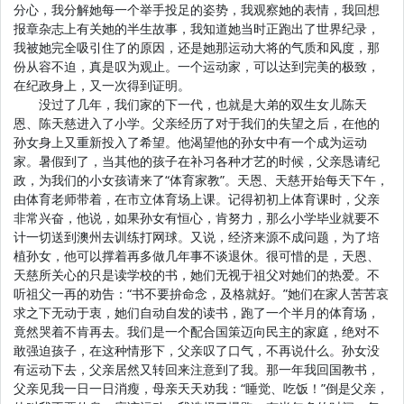
分心，我分解她每一个举手投足的姿势，我观察她的表情，我回想
报章杂志上有关她的半生故事，我知道她当时正跑出了世界纪录，
我被她完全吸引住了的原因，还是她那运动大将的气质和风度，那
份从容不迫，真是叹为观止。一个运动家，可以达到完美的极致，
在纪政身上，又一次得到证明。
没过了几年，我们家的下一代，也就是大弟的双生女儿陈天
恩、陈天慈进入了小学。父亲经历了对于我们的失望之后，在他的
孙女身上又重新投入了希望。他渴望他的孙女中有一个成为运动
家。暑假到了，当其他的孩子在补习各种才艺的时候，父亲恳请纪
政，为我们的小女孩请来了“体育家教”。天恩、天慈开始每天下午，
由体育老师带着，在市立体育场上课。记得初初上体育课时，父亲
非常兴奋，他说，如果孙女有恒心，肯努力，那么小学毕业就要不
计一切送到澳州去训练打网球。又说，经济来源不成问题，为了培
植孙女，他可以撑着再多做几年事不谈退休。很可惜的是，天恩、
天慈所关心的只是读学校的书，她们无视于祖父对她们的热爱。不
听祖父一再的劝告：“书不要拚命念，及格就好。”她们在家人苦苦哀
求之下无动于衷，她们自动自发的读书，跑了一个半月的体育场，
竟然哭着不肯再去。我们是一个配合国策迈向民主的家庭，绝对不
敢强迫孩子，在这种情形下，父亲叹了口气，不再说什么。孙女没
有运动下去，父亲居然又转回来注意到了我。那一年我回国教书，
父亲见我一日一日消瘦，母亲天天劝我：“睡觉、吃饭！”倒是父亲，