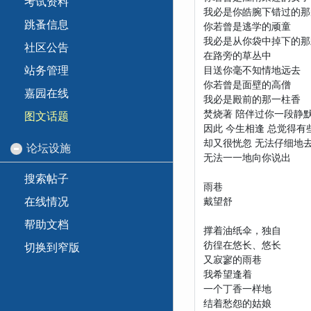
考试资料
我必是你皓腕下错过的那
跳蚤信息
你若曾是逃学的顽童
我必是从你袋中掉下的那
社区公告
在路旁的草丛中
站务管理
目送你毫不知情地远去
你若曾是面壁的高僧
嘉园在线
我必是殿前的那一柱香
焚烧著 陪伴过你一段静
图文话题
因此 今生相逢 总觉得有
却又很恍忽 无法仔细地
论坛设施
无法一一地向你说出
搜索帖子
雨巷
在线情况
戴望舒
帮助文档
撑着油纸伞，独自
彷徨在悠长、悠长
切换到窄版
又寂寥的雨巷
我希望逢着
一个丁香一样地
结着愁怨的姑娘