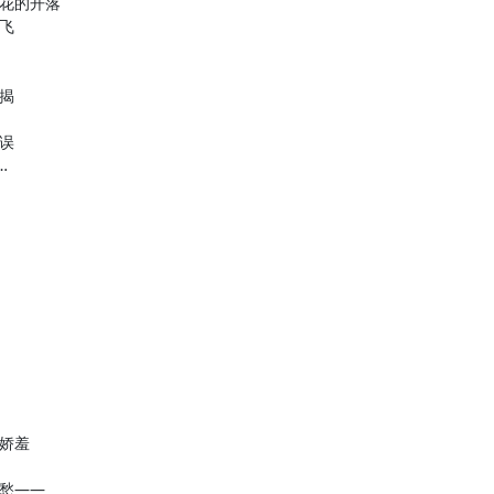
花的开落
飞
揭
误
…
娇羞
愁——