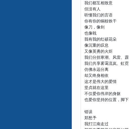
我们都互相致意
但没有人
听懂我们的言语
你有你的铜枝铁干
像刀，像剑
也像戟
我有我的红硕花朵
像沉重的叹息
又像英勇的火炬
我们分担寒潮、风雷、霹
我们共享雾霭流岚、虹霓
仿佛永远分离
却又终身相依
这才是伟大的爱情
坚贞就在这里
不仅爱你伟岸的身躯
也爱你坚持的位置，脚下
错误
郑愁予
我打江南走过