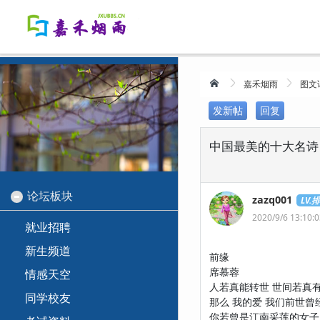
嘉禾烟雨
图文
发新帖
回复
中国最美的十大名诗
论坛板块
zazq001
LV.
2020/9/6 13:10:
就业招聘
新生频道
前缘
席慕蓉
情感天空
人若真能转世 世间若真
同学校友
那么 我的爱 我们前世曾
你若曾是江南采莲的女子