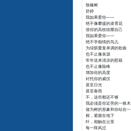
致橡树
舒婷
我如果爱你——
绝不像攀援的凌霄花
借你的高枝炫耀自己
我如果爱你——
绝不学痴情的鸟儿
为绿荫重复单调的歌曲
也不止像泉源
常年送来清凉的慰籍
也不止像险峰
增加你的高度
衬托你的威仪
甚至日光
甚至春雨
不，这些都还不够
我必须是你近旁的一株木
做为树的形象和你站在一
根，紧握在地下
叶，相触在云里
每一阵风过