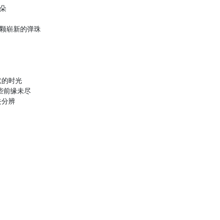
朵
颗崭新的弹珠
默的时光
些前缘未尽
去分辨