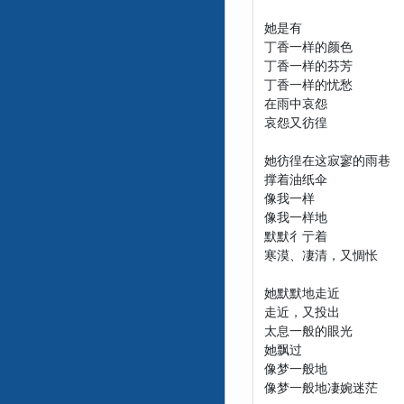
她是有
丁香一样的颜色
丁香一样的芬芳
丁香一样的忧愁
在雨中哀怨
哀怨又彷徨
她彷徨在这寂寥的雨巷
撑着油纸伞
像我一样
像我一样地
默默彳亍着
寒漠、凄清，又惆怅
她默默地走近
走近，又投出
太息一般的眼光
她飘过
像梦一般地
像梦一般地凄婉迷茫