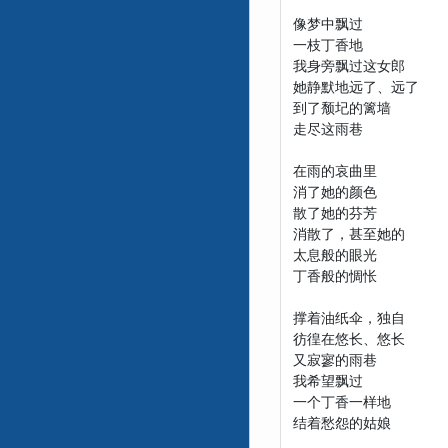
像梦中飘过
一枝丁香地
我身旁飘过这女郎
她静默地远了、远了
到了颓圮的篱墙
走尽这雨巷
在雨的哀曲里
消了她的颜色
散了她的芬芳
消散了，甚至她的
太息般的眼光
丁香般的惆怅
撑着油纸伞，独自
彷徨在悠长、悠长
又寂寥的雨巷
我希望飘过
一个丁香一样地
结着愁怨的姑娘