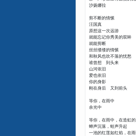
沙扬娜拉
剪不断的情愫
汪国真
原想这一次远游
就能忘记你秀美的双眸
就能剪断
丝丝缕缕的情愫
和秋风也吹不落的忧愁
谁曾想 到头来
山河依旧
爱也依旧
你的身影
刚在身后 又到前头
等你，在雨中
余光中
等你，在雨中，在造虹的
蝉声沉落，蛙声升起
一池的红莲如红焰，在雨