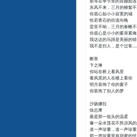
那等在季节里的容颜如莲
东风不来，三月的柳絮不
你底心如小小寂寞的城
恰若青石的街道向晚
蛩音不响，三月的春帷不
你底心是小小的窗扉紧掩
我达达的马蹄是美丽的错
我不是归人，是个过客…
断章
卞之琳
你站在桥上看风景
看风景的人在楼上看你
明月装饰了你的窗子
你装饰了别人的梦
沙扬娜拉
徐志摩
最是那一低头的温柔
像一朵水莲花不胜凉风的
道一声珍重，道一声珍重
那一声珍重里有甜蜜的忧