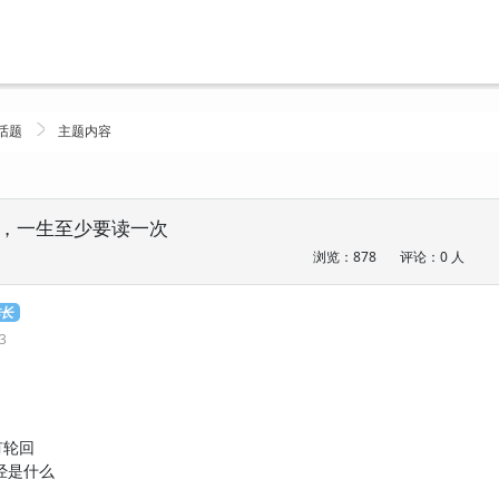
话题
主题内容
，一生至少要读一次
浏览：878
评论：0 人
排长
03
有轮回
经是什么