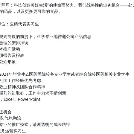
“拜耳：科技创造美好生活”的使命而努力。我们战略性的业务组合——
的药品，以及更多更可靠的食品。
 职位：医药代表实习生
司规则制度的前提下，科学专业地传递公司产品信息
，合理的安排拜访
学术推广活动
各项报告及报表
的公众形象
读,2021年毕业生2.医药类院校各专业学生或者综合院校医药相关专业学生
生社团工作经验优先考虑
，敬业精神及团队合作精神
和强烈的进取心，工作中力求不断创新
xcel，PowerPoint
转正机会
团队气氛融洽
术专业的推广模式，清晰透明的成长路径
业务运营实习生