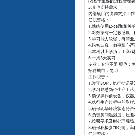
(2)基于重要的流程管
3.其他支持需求
内部项目的协调支持工作
任职资格：
1.熟练使用Excel和相
2.对数据有一定敏感度
3.学习能力较强，有商
4.踏实认真，做事细心严
5.本科以上学历，工商/
6.一周3天实习
专业：专业不限 职位：
招聘城市：昆明
工作职责：
1.遵守SOP，执行批
2.学习熟悉岗位生产工
3.确保操作前设备，仪
4.执行生产过程中的取
5.确保现场环境状态符
6.负责房间温湿度，压
7.按照要求及时处理现
8.确保积极参加公司，
任职资格：