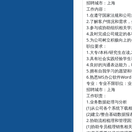
招聘城市：上海
工作内容：
1.在遵守国家法规和公
2.了解客户情况和需求
3.参与或协助组织相关
4.及时完成公司规定的
5.为公司树立积极向上
职位要求：
1.大专/本科/研究生在
3.具有社会实践经验学
4.良好的沟通表达能力
5.拥有自我学习的愿望
6.熟悉MS办公软件Word，E
专业：专业不限职位：业
招聘城市：上海
工作职责：
1.业务数据处理与分析
(1)从公司各个系统下
(2)建立/整合基础数据
2.协助流程梳理和管理
(1)协助专员梳理销售